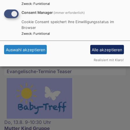
Zweck
:
Funktional
Diakonin Gabi Raunigk, bitte Termin vereinbaren
Consent Manager
(immer erforderlich)
Gemeindezentrum
Cookie Consent speichert Ihre Einwilligungsstatus im
Browser
Zweck
:
Funktional
Studierendengemeinde 1. Stock
Auswahl akzeptieren
Alle akzeptieren
Realisiert mit Klaro!
Evangelische-Termine Teaser
Do, 13.8. 9-10:30 Uhr
Mutter Kind Gruppe