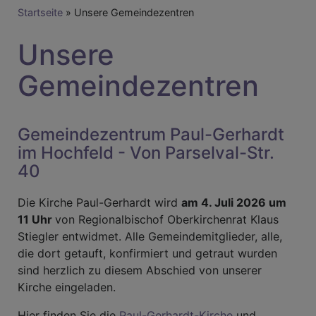
Breadcrumb
Startseite
Unsere Gemeindezentren
Unsere
Gemeindezentren
Gemeindezentrum Paul-Gerhardt
im Hochfeld - Von Parselval-Str.
40
Die Kirche Paul-Gerhardt wird
am 4. Juli 2026 um
11 Uhr
von Regionalbischof Oberkirchenrat Klaus
Stiegler entwidmet. Alle Gemeindemitglieder, alle,
die dort getauft, konfirmiert und getraut wurden
sind herzlich zu diesem Abschied von unserer
Kirche eingeladen.
Hier finden Sie die
Paul-Gerhardt-Kirche
und