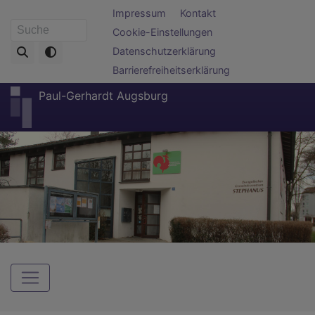
Direkt
Fußbereichsmenü
Impressum
Kontakt
zum
Cookie-Einstellungen
Suche
Inhalt
Datenschutzerklärung
Barrierefreiheitserklärung
Paul-Gerhardt Augsburg
Hauptnavigation