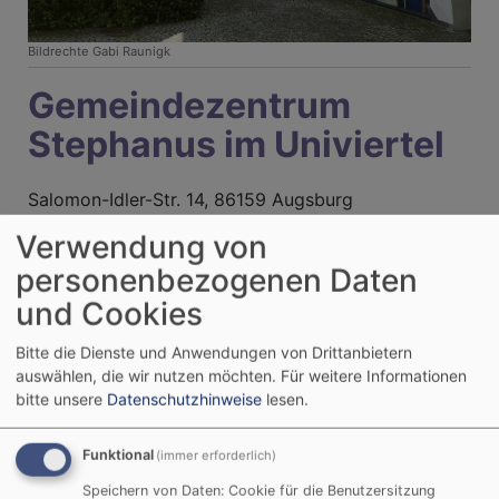
Bildrechte
Gabi Raunigk
Gemeindezentrum
Stephanus im Univiertel
Salomon-Idler-Str. 14, 86159 Augsburg
Verwendung von
Eingang zur Kirche über Europaplatz
personenbezogenen Daten
Eingang Salomon-Idler-Straße
und Cookies
Pfarrbüro
Türe links
Bitte die Dienste und Anwendungen von Drittanbietern
Pfarrassistentin Inessa Damm jeweils Di und Mi
auswählen, die wir nutzen möchten.
Für weitere Informationen
bitte unsere
Datenschutzhinweise
lesen.
8.30-12.30
Pfarrer Rainer Piscalar, bitte Termin vereinbaren
Funktional
(immer erforderlich)
Büro Diakonin
, Türe rechts
Speichern von Daten: Cookie für die Benutzersitzung